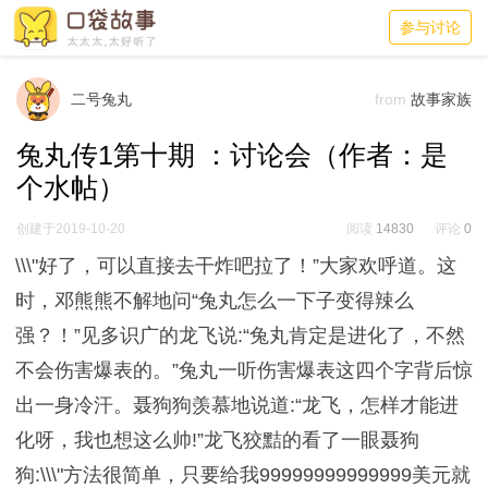
参与讨论
二号兔丸
from
故事家族
兔丸传1第十期 ：讨论会（作者：是
个水帖）
创建于2019-10-20
阅读
14830
评论
0
\\\"好了，可以直接去干炸吧拉了！”大家欢呼道。这
时，邓熊熊不解地问“兔丸怎么一下子变得辣么
强？！”见多识广的龙飞说:“兔丸肯定是进化了，不然
不会伤害爆表的。”兔丸一听伤害爆表这四个字背后惊
出一身冷汗。聂狗狗羡慕地说道:“龙飞，怎样才能进
化呀，我也想这么帅!”龙飞狡黠的看了一眼聂狗
狗:\\\"方法很简单，只要给我99999999999999美元就