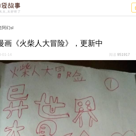
老阿幻sl
漫画《火柴人大冒险》，更新中
-01-14
阅读
951917