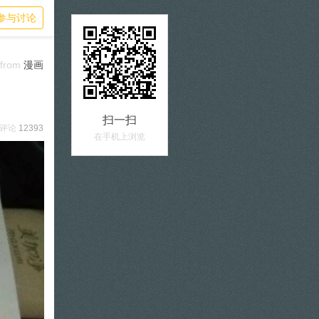
参与讨论
from
漫画
扫一扫
评论
12393
在手机上浏览