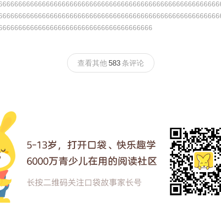
66666666666666666666666666666666666666666666666666666666
66666666666666666666666666666666666666666666666666666666
666666666666666666666666666666666666666
查看其他
583
条评论