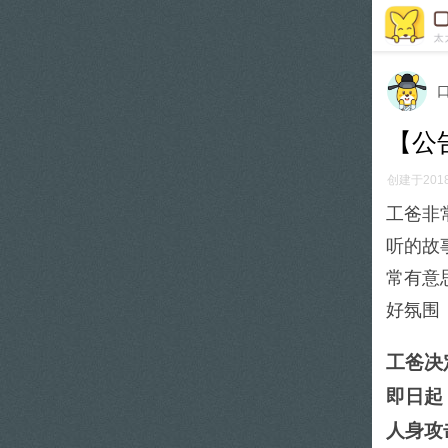
【公
创建于2018
工爸非
听的故
常有意
好氛围
工爸决
即日起
人身攻