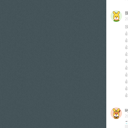
2










l
2