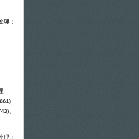
处理：
理
661)
743)、
处理；