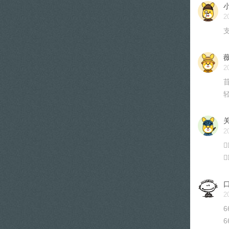
2
2
2
👍
👍
2
6
6