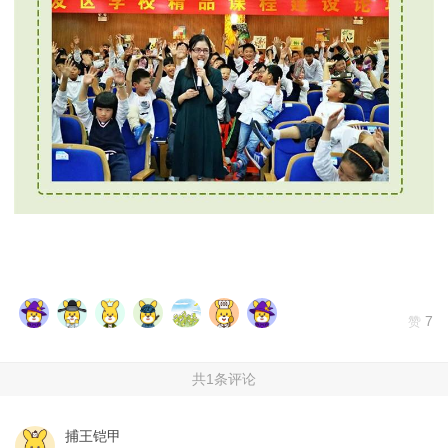
7
赞
共1条评论
捕王铠甲