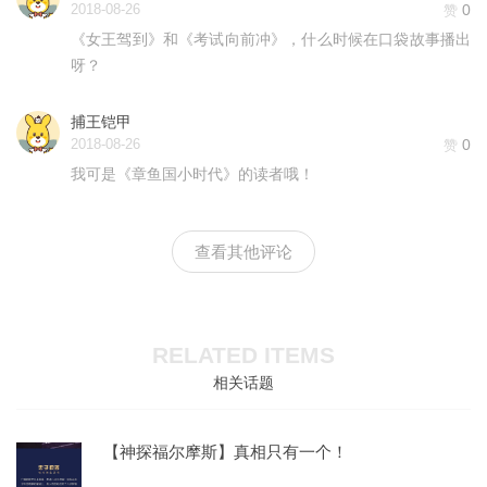
2018-08-26
0
赞
《女王驾到》和《考试向前冲》，什么时候在口袋故事播出
呀？
捕王铠甲
2018-08-26
0
赞
我可是《章鱼国小时代》的读者哦！
查看其他评论
RELATED ITEMS
相关话题
【神探福尔摩斯】真相只有一个！