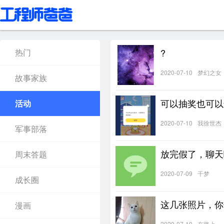
?
热门
2020-07-10
梦幻之女
故事家族
可以抽奖也可以
活动
2020-07-10
我徐世杰
军事部落
放完假了，聊天
周末答题
2020-07-09
千梦
成长圈
这几张照片，你
漫画
2020-07-10
在路上