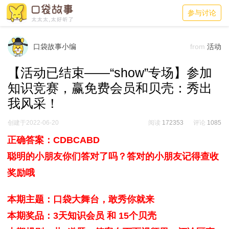
参与讨论
口袋故事小编
from
活动
【活动已结束——“show”专场】参加
知识竞赛，赢免费会员和贝壳：秀出
我风采！
创建于2022-06-20
阅读
172353
评论
1085
正确答案：CDBCABD
聪明的小朋友你们答对了吗？答对的小朋友记得查收
奖励哦
本期主题：口袋大舞台，敢秀你就来
本期奖品：3天知识会员 和 15个贝壳