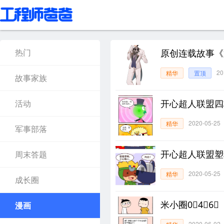
原创连载故事《
热门
20
精华
置顶
故事家族
开心超人联盟四
活动
2020-05-25
精华
军事部落
开心超人联盟塑
周末答题
2020-05-25
精华
成长圈
米小圈0⃣4⃣6⃣
漫画
2020-06-02