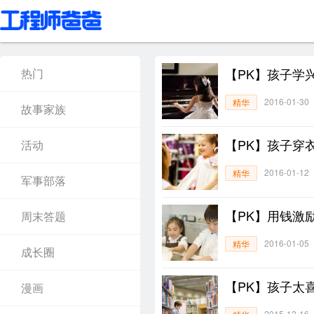
【PK】孩子学
热门
持，还是顺他的
2016-01-30
精华
故事家族
【PK】孩子穿
活动
2016-01-12
精华
军事部落
【PK】用钱激
周末答题
2016-01-05
精华
成长圈
【PK】孩子太
漫画
2015-12-16