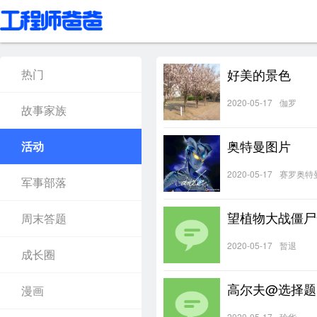
好美的景色
热门
2020-05-17
伽罗
故事家族
奥特曼图片
活动
2020-05-17
赛罗奥特
军事部落
望植物大战僵尸
周末答题
2020-05-17
暂退
成长圈
高尔夫@选择题
漫画
2020-05-17
玲华