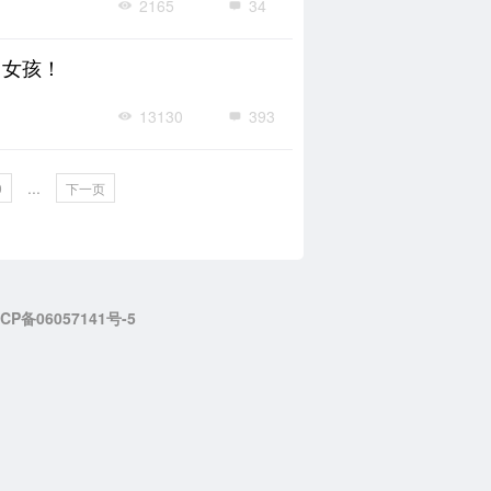
2165
34
力女孩！
13130
393
...
9
下一页
CP备06057141号-5