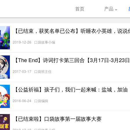
首页
产品
【已结束，获奖名单已公布】听睡衣小英雄，说说
什么超能力~
2019-12-26
口袋故事小编
【The End】诗词打卡第三回合【3月17日-3月23
2017-03-17
口袋班主任
【公益祈福】孩子们，我们一起来喊：盐城，加油
你们同在！
2016-06-24
口袋编辑
【已结束啦】口袋故事第一届故事大赛
2018-12-18
口袋故事小编