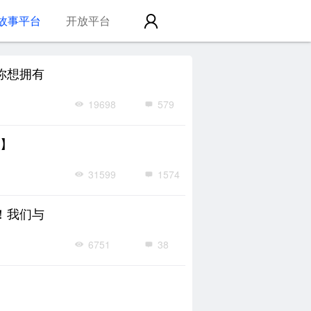
故事平台
开放平台
你想拥有
19698
579
日】
31599
1574
！我们与
6751
38